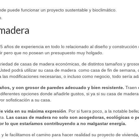
de puede funcionar un proyecto sustentable y bioclimático.
o.
 madera
años de experiencia en todo lo relacionado al diseño y construcción d
uir pero que no posean un presupuesto muy holgado.
variedad de casas de madera económicas, de distintos tamaños y groso
Usted podrá utilizar su casa de madera como casa de fin de semana,
za las modificaciones necesarias, o incluso como negocio, todo sería 
ños, y con grosor de paredes adecuado y bien resistente.
Traen e
iferentes opciones donde añadirle gustos, si ya si su casa de madera no
or sofisticación a su casa.
d de vida en su máxima expresión
. Por si fuera poco, a la notable bell
eza.
Las casas de madera no solo son acogedoras, ecológicas o p
por lo que estaríamos contribuyendo a no malgastar energía.
e
y le facilitamos el camino para hacer realidad su proyecto de vivienda,