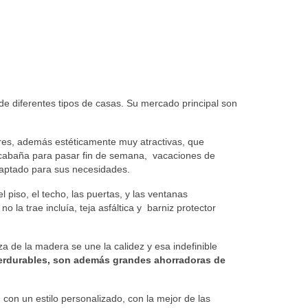
e diferentes tipos de casas. Su mercado principal son
res, además estéticamente muy atractivas, que
 cabaña para pasar fin de semana, vacaciones de
adaptado para sus necesidades.
l piso, el techo, las puertas, y las ventanas
 la trae incluía, teja asfáltica y barniz protector
eza de la madera se une la calidez y esa indefinible
erdurables, son además grandes ahorradoras de
 con un estilo personalizado, con la mejor de las