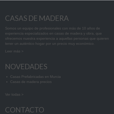
CASAS DE MADERA
Somos un equipo de profesionales con más de 10 años de
experiencia especializados en casas de madera y obra, que
ofrecemos nuestra experiencia a aquellas personas que quieren
tener un auténtico hogar por un precio muy económico.
Leer más >
NOVEDADES
Casas Prefabricadas en Murcia
Casas de madera precios
Ver todas >
CONTACTO