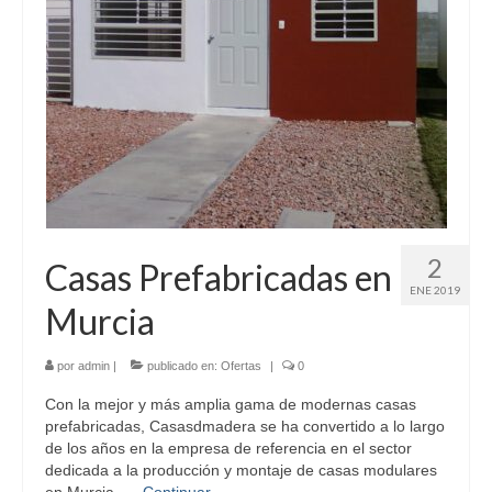
Construcción y Reformas
Pérgolas de Madera en Murcia
Casas Cubo en Murcia
Ofertas
Noticias
Contacto
2
Casas Prefabricadas en
ENE 2019
Murcia
por
admin
|
publicado en:
Ofertas
|
0
Con la mejor y más amplia gama de modernas casas
prefabricadas, Casasdmadera se ha convertido a lo largo
de los años en la empresa de referencia en el sector
dedicada a la producción y montaje de casas modulares
en Murcia. …
Continuar