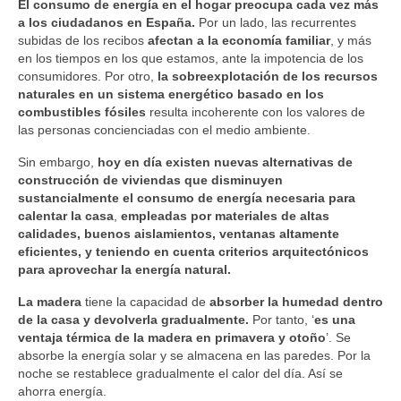
Construcción y Reformas
El consumo de energía en el hogar preocupa cada vez más
a los ciudadanos en España.
Por un lado, las recurrentes
Pérgolas de Madera en Murcia
subidas de los recibos
afectan a la economía familiar
, y más
en los tiempos en los que estamos, ante la impotencia de los
consumidores. Por otro,
Casas Cubo en Murcia
la sobreexplotación de los recursos
naturales en un sistema energético basado en los
combustibles fósiles
resulta incoherente con los valores de
Ofertas
las personas concienciadas con el medio ambiente.
Noticias
Sin embargo,
hoy en día existen nuevas alternativas de
construcción de viviendas que disminuyen
Contacto
sustancialmente el consumo de energía necesaria para
calentar la casa
,
empleadas por materiales de altas
calidades, buenos aislamientos, ventanas altamente
eficientes, y teniendo en cuenta criterios arquitectónicos
para aprovechar la energía natural.
La madera
tiene la capacidad de
absorber la humedad dentro
de la casa y devolverla gradualmente.
Por tanto, ‘
es una
ventaja térmica de la madera en primavera y otoño
’. Se
absorbe la energía solar y se almacena en las paredes. Por la
noche se restablece gradualmente el calor del día. Así se
ahorra energía.