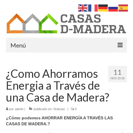
Menú
Inicio
¿Como Ahorramos
11
Quiénes Somos
NOV 2018
Energia a Través de
Servicios
una Casa de Madera?
Casas de Madera
por
admin
|
Casas Americanas en Murcia
publicado en:
Noticias
|
0
¿Cómo podemos AHORRAR ENERGÍA A TRAVÉS LAS
Casas de madera modernas
CASAS DE MADERA.?