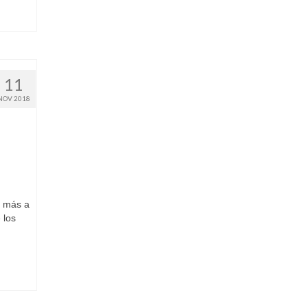
11
NOV 2018
z más a
 los