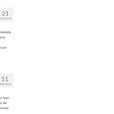
21
JUN 2016
 medida
tos.
nuar
11
MAR 2016
os han
s de
rsonas