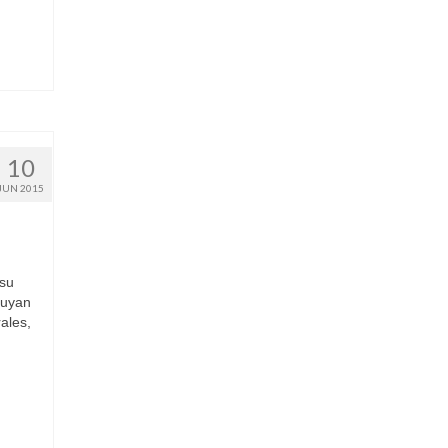
10
JUN 2015
 su
ruyan
rales,