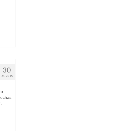
30
DIC 2015
mo
hechas
,