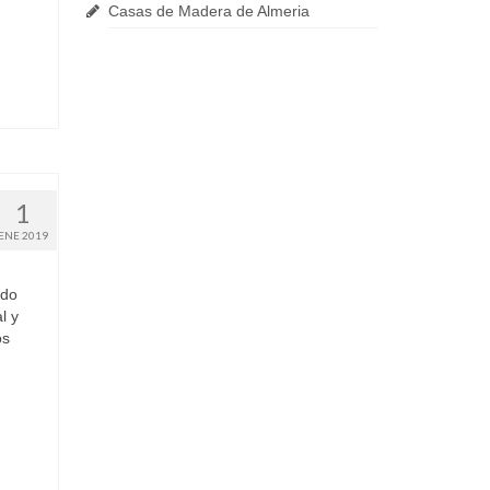
Casas de Madera de Almeria
1
ENE 2019
odo
l y
os