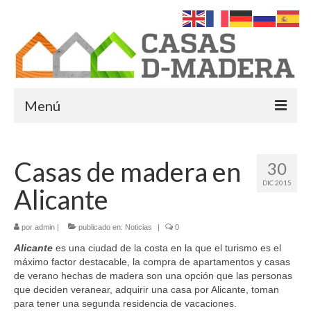
Menú
Inicio
Casas de madera en
30
Quiénes Somos
DIC 2015
Alicante
Servicios
Casas de Madera
por
admin
|
publicado en:
Noticias
|
0
Alicante
es una ciudad de la costa en la que el turismo es el
Casas Americanas en Murcia
máximo factor destacable, la compra de apartamentos y casas
de verano hechas de madera son una opción que las personas
Casas de madera modernas
que deciden veranear, adquirir una casa por Alicante, toman
para tener una segunda residencia de vacaciones.