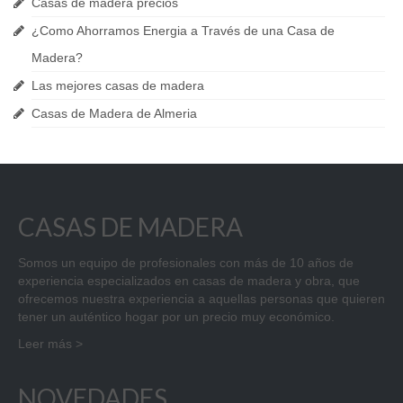
Casas de madera precios
Construcción y Reformas
¿Como Ahorramos Energia a Través de una Casa de
Pérgolas de Madera en Murcia
Madera?
Casas Cubo en Murcia
Las mejores casas de madera
Casas de Madera de Almeria
Ofertas
Noticias
Contacto
CASAS DE MADERA
Somos un equipo de profesionales con más de 10 años de
experiencia especializados en casas de madera y obra, que
ofrecemos nuestra experiencia a aquellas personas que quieren
tener un auténtico hogar por un precio muy económico.
Leer más >
NOVEDADES