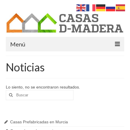
Menú
Inicio
Noticias
Quiénes Somos
Servicios
Lo siento, no se encontraron resultados.
Buscar
Casas de Madera
por:
Últimas Noticias
Casas Americanas en Murcia
Casas de madera modernas
Casas Prefabricadas en Murcia