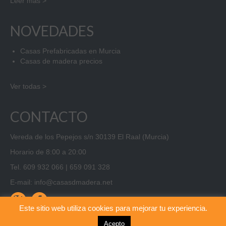
Leer más >
NOVEDADES
Casas Prefabricadas en Murcia
Casas de madera precios
Ver todas >
CONTACTO
Vereda de los Pepejos s/n 30139 El Raal (Murcia)
Horario de 8:00 a 20:00
Tel.
609 932 066
|
659 091 328
E-mail:
info@casasdmadera.net
Este sitio web utiliza cookies para mejorar tu experiencia.
Acepto