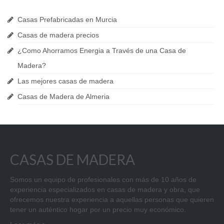
Construcción y Reformas
Casas Prefabricadas en Murcia
Pérgolas de Madera en Murcia
Casas de madera precios
Casas Cubo en Murcia
¿Como Ahorramos Energia a Través de una Casa de
Ofertas
Madera?
Las mejores casas de madera
Noticias
Casas de Madera de Almeria
Contacto
CASAS DE MADERA
Somos un equipo de profesionales con más de 10 años de
experiencia especializados en casas de madera y obra, que
ofrecemos nuestra experiencia a aquellas personas que quieren
tener un auténtico hogar por un precio muy económico.