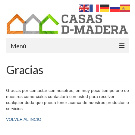
Menú
Inicio
Gracias
Quiénes Somos
Servicios
Gracias por contactar con nosotros, en muy poco tiempo uno de
nuestros comerciales contactará con usted para resolver
Casas de Madera
cualquier duda que pueda tener acerca de nuestros productos o
servicios.
Casas Americanas en Murcia
VOLVER AL INCIO
Casas de madera modernas
Últimas Noticias